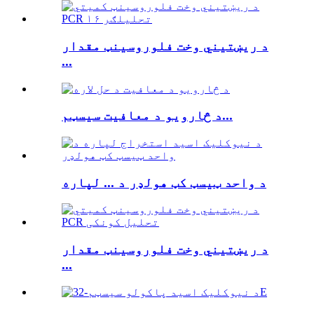
د ریښتیني وخت فلوروسینټ مقدار
...
د څارویو د معافیت سیسټم...
د واحد ټیسټ کټ هولډر د ... لپاره
د ریښتیني وخت فلوروسینټ مقدار
...