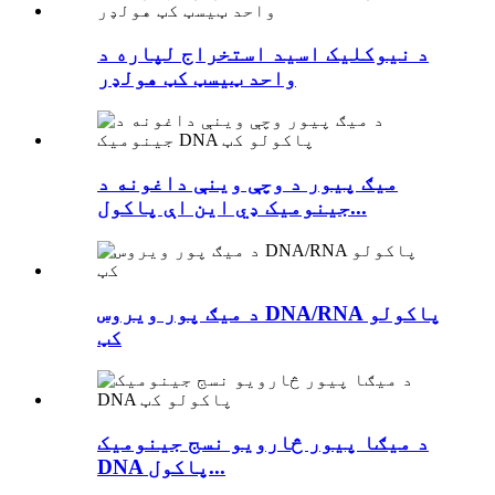
د نیوکلیک اسید استخراج لپاره د
واحد ټیسټ کټ هولډر
میګ پیور د وچې وینې داغونه د
جینومیک ډي این اې پاکول...
د میګ پور ویروس DNA/RNA پاکولو
کټ
د میګا پیور څارویو نسج جینومیک
DNA پاکول...