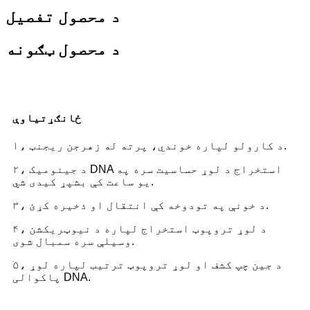
د محصول تفصیل
د محصول ټګونه
ځانګړتیاوې
۱، د کارولو لپاره خوندي، پرته له زهرجن ریجنټ.
۲، د جینومیک DNA استخراج د لوړ حساسیت سره په
یو ساعت کې بشپړ کیدی شي.
۳، د خونې په تودوخه کې انتقال او ذخیره کړئ.
۴، د لوړ تروپوټ استخراج لپاره د نیوټریکشن
وسیلې سره سمبال شوی.
۵، د جین چپ کشف او لوړ تروپوټ ترتیب لپاره لوړ
پاکوالی DNA.