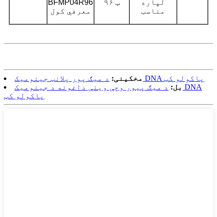
لپاره
۹۶ ټ
BFMP04R96
مناسب
معرفي کول
د میګ پور پلانټ جینومیک DNA پاکولو کټ
مخکینی:
بل:
د میګ پیور وچې وینې داغونه د جینومیک DNA
پاکولو کټ