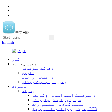
中文网站
English
کور
زموږ په اړه
د شرکت پیژندنه
تاریخ
د افتخار وړتوب
زموږ مراجعین/شریکان
محصولات
وسیله
د نیوکلیک اسید استخراج کونکی
حرارتي بایسکل چلوونکی
د ریښتیني وخت PCR سیسټم
په بشپړ ډول اتومات ډیجیټل PCR