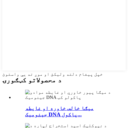
خپل پیغام دلته ولیکئ او موږ ته یې واستوئ
د محصولاتو کټګورۍ
میګا خالص خاوره او غایطه
جینومیک DNA پاکول...