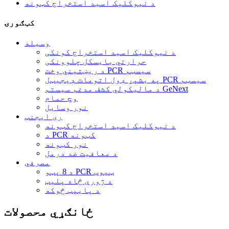
د نیوکلیک اسید استخراج کټونه
کټګورۍ
وسیله
د نیوکلیک اسید استخراج کونکی
حرارتي بایسکل چلوونکی
د ریښتیني وخت PCR سیسټم
په بشپړ ډول اتومات ډیجیټل PCR سیسټم
د مالیکولي کشف مدغم سیستم GeNext
وچ حمام
نور وسایل
ری ایجنټ
د نیوکلیک اسید استخراج کټونه
د PCR کټونه
نور کټونه
د معافیت ضد درمل
مصرفي
د 8 پټو PCR ټیوب
د ژورې څاه پلیټ
د پایپټ څوکه
ځانګړي محصولات