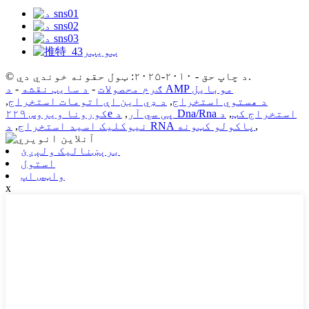
© د چاپ حق - ۲۰۱۰-۲۰۲۵: ټول حقونه خوندي دي.
د AMP موبایل
ګرم محصولات
-
د سایټ نقشه
-
د هستوي استخراج
,
د ډي این اې اتومات استخراج
,
د Dna/Rna استخراج کټ
,
د
کورونا ویروس ۲۲۹e پی سي آر
,
,
د RNA پاکولو کټونه
نیوکلیک اسید استخراج
,
برېښنالیک ولېږئ
استول
واټس اپ
x