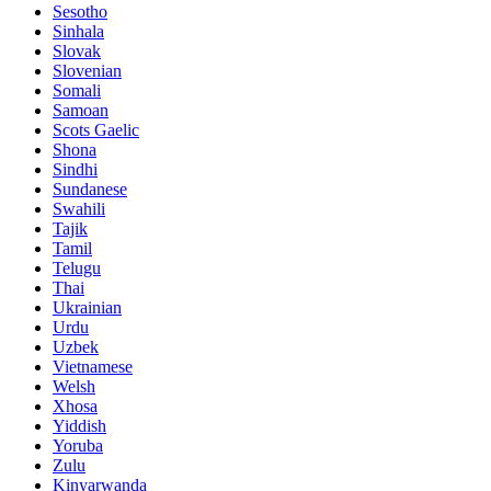
Sesotho
Sinhala
Slovak
Slovenian
Somali
Samoan
Scots Gaelic
Shona
Sindhi
Sundanese
Swahili
Tajik
Tamil
Telugu
Thai
Ukrainian
Urdu
Uzbek
Vietnamese
Welsh
Xhosa
Yiddish
Yoruba
Zulu
Kinyarwanda