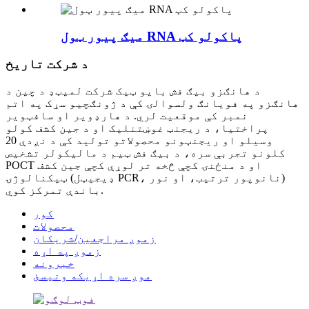
میګ پیور ټول RNA پاکولو کټ
د شرکت تاریخ
د هانګزو بیګ فش بایو ټیک شرکت لمیټډ د چین د
هانګزو په فویانګ ولسوالۍ کې د ژونګچیو سړک په اتم
نمبر کې موقعیت لري. د هارډویر او سافټویر
پراختیا، د ریجنټ غوښتنلیک او د جین کشف کولو
وسیلو او ریجنټونو محصولاتو تولید کې د نږدې 20
کلونو تجربې سره، د بیګ فش ټیم د مالیکولر تشخیص
POCT او د منځنۍ کچې څخه تر لوړې کچې جین کشف
ټیکنالوژۍ (ډیجیټل PCR، نانوپور ترتیب، او نور)
باندې تمرکز کوي.
کور
محصولات
زموږ مراجعین/شریکان
زموږ په اړه
خبرونه
موږ سره اړیکه ونیسئ