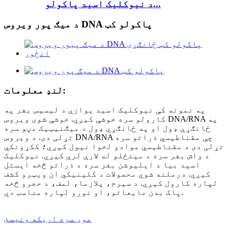
د نیوکلیک اسید پاکولو...
د میګ پور ویروس DNA پاکولو کټ
لنډ معلومات:
په نمونه کې نیوکلیک اسید یوازې د لیسیس بفر په
کارولو سره خوشې کیږي. خوشې شوی ویروس DNA/RNA په
ځانګړي ډول او په ځانګړي ډول د میګنیټیک مڼو سره
تړلی دی. د ویروس DNA/RNA چې مقناطیسي ذراتو سره
تړلی دی د مقناطیسي موادو لخوا نیول کیږي؛ ککړونکي
د واش بفر سره د مینځلو له لارې لرې کیږي. نیوکلیک
اسید بیا د ایلیوشن بفر سره د ذراتو څخه ایستل
کیږي. درملنه شوي محصولات د کلینیکي ان ویټرو کشف
لپاره کارول کیږي. د سیرم، پلازما، لمف، د حجرو څخه
پاک بدن مایعاتو، او نورو لپاره مناسب دي.
موږ سره اړیکه ونیسئ