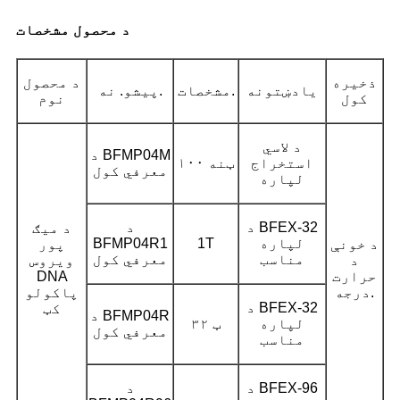
د محصول مشخصات
ذخیره
د محصول
یادښتونه
مشخصات.
پیشو. نه.
کول
نوم
د لاسي
د BFMP04M
استخراج
۱۰۰ ټنه
معرفي کول
لپاره
د BFEX-32
د
د میګ
لپاره
1T
BFMP04R1
د خونې
پور
مناسب
معرفي کول
د
ویروس
حرارت
DNA
درجه.
پاکولو
د BFEX-32
کټ
د BFMP04R
لپاره
۳۲ ټ
معرفي کول
مناسب
د BFEX-96
د