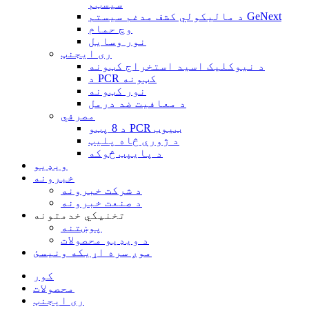
سیسټم
د مالیکولي کشف مدغم سیستم GeNext
وچ حمام
نور وسایل
ری ایجنټ
د نیوکلیک اسید استخراج کټونه
د PCR کټونه
نور کټونه
د معافیت ضد درمل
مصرفي
د 8 پټو PCR ټیوب
د ژورې څاه پلیټ
د پایپټ څوکه
ویډیو
خبرونه
د شرکت خبرونه
د صنعت خبرونه
تخنیکي خدمتونه
پوښتنه
د ویډیو محصولات
موږ سره اړیکه ونیسئ
کور
محصولات
ری ایجنټ