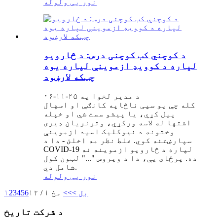
نور یی ولوله
د کوچني کب کوچنی درس: د څارویو
لپاره د کوویډ ازموینې لپاره یوه
چټکه لارښود
د مدیر لخوا په ۲۵-۱۱-۰۶
کله چې یو سپی ناڅاپه کانګې او اسهال
پیل کړي، یا پیشو سست شي او خپله
اشتها له لاسه ورکړي، وترنریان ډیری
وختونه د نیوکلیک اسید ازموینې
سپارښتنه کوي. غلط نظر مه اخلئ - دا د
COVID-19 لپاره د څارویو ازموینه نه
ده. پرځای یې، دا د ویروس "..." لټون کول
شامل دي.
نور یی ولوله
بل >
>>
مخ ۱ / ۱۲
6
5
4
3
2
۱
د شرکت تاریخ