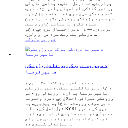
پرازیتي ضد درمل اخلي، پداسې حال کې
چې نور کانګې او اسهال رامینځته کوي.
تاسو ممکن خپل سپي ته د هغه د وزن سره
سم د درد وژونکي ورکړئ، مګر دا یا هیڅ
اغیزه نلري یا ستاسو څاروی سست
پریږدي. — دا ډیر احتمال لري چې د څو
درملو مقاومت سره تړاو ولري ...
نور یی ولوله
د سپو په نړۍ کې پټ قاتل وژونکی
هایپرترمیا
د مدیر لخوا په ۲۵-۱۱-۱۳ نیټه
د څارویو مالکینو ممکن د سپي وژونکي
هایپرترمیا په اړه اوریدلي وي - یو
وژونکی میراثي اختلال چې ډیری وختونه
د بې هوشۍ وروسته ناڅاپه پیښیږي. په
خپل اصل کې، دا د RYR1 جین کې د غیر
معمولي کیدو سره نږدې تړاو لري، او د
نیوکلیک اسید ازموینه د دې جینیتي
پیژندلو کلیدي ده ...