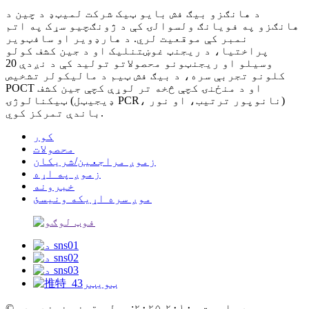
د هانګزو بیګ فش بایو ټیک شرکت لمیټډ د چین د
هانګزو په فویانګ ولسوالۍ کې د ژونګچیو سړک په اتم
نمبر کې موقعیت لري. د هارډویر او سافټویر
پراختیا، د ریجنټ غوښتنلیک او د جین کشف کولو
وسیلو او ریجنټونو محصولاتو تولید کې د نږدې 20
کلونو تجربې سره، د بیګ فش ټیم د مالیکولر تشخیص
POCT او د منځنۍ کچې څخه تر لوړې کچې جین کشف
ټیکنالوژۍ (ډیجیټل PCR، نانوپور ترتیب، او نور)
باندې تمرکز کوي.
کور
محصولات
زموږ مراجعین/شریکان
زموږ په اړه
خبرونه
موږ سره اړیکه ونیسئ
© د چاپ حق - ۲۰۱۰-۲۰۲۵: ټول حقونه خوندي دي.