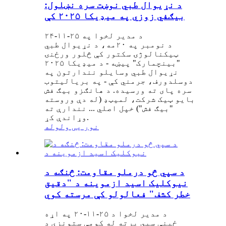
د نړیوال طبي نوښت سره نښلول:
بیګفي زوزي په میډیکا ۲۰۲۵ کې
د مدیر لخوا په ۲۵-۱۱-۲۴
د نومبر په ۲۰مه، د نړیوال طبي
ټیکنالوژۍ سکتور کې څلور ورځنۍ
"بینچمارک" پیښه - د میډیکا ۲۰۲۵
نړیوال طبي وسایلو نندارتون په
دوسلدورف، جرمني کې - په بریالیتوب
سره پای ته ورسیده. د هانګزو بیګ فش
بایو ټیک شرکت، لمیټډ (له دې وروسته
"بیګ فش") خپل اصلي ... نندارې ته
وړاندې کړ.
نور یی ولوله
د سپي څو درملو مقاومت: څنګه د
نیوکلیک اسید ازموینه د "دقیق
خطر کشف" فعالولو کې مرسته کوي
د مدیر لخوا د ۲۵-۱۱-۲۰ په اړه
ځینې ​​سپي پرته له کومې ستونزې د