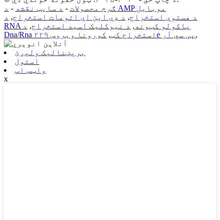
د AMP موبایل
ګرم محصولات
-
د سایټ نقشه
-
د هستوي استخراج
,
د ډي این اې اتومات استخراج
,
د
RNA پاکولو کټونه
,
د نیوکلیک اسید استخراج
,
د
,
کورونا ویروس ۲۲۹e پی سي آر
Dna/Rna استخراج کټ
,
برېښنالیک ولېږئ
استول
واټس اپ
x