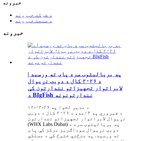
خبرونه
د شرکت خبرونه
د صنعت خبرونه
خبرونه
په بریالیتوب سره پای ته ورسید |
د ۲۰۲۶ کال د دوبۍ نړیوال
لابراتوار تجهیزاتو نندارتون کې
د BIgFish نندارتونونه
د مدیر لخوا په ۲۶-۰۳-۱۲
د فبروري په ۱۳مه، د ۲۰۲۶ کال د دوبۍ
نړیوال لابراتوار تجهیزاتو نندارتون
(WHX Labs Dubai) په بریالیتوب سره د
دوبۍ نړیوال سوداګریز مرکز کې پای
ته ورسید. په منځني ختیځ کې د مسلکي