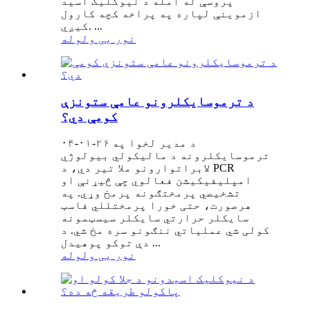
پروسې له امله د نیوکلیک اسید
ازموینې لپاره په پراخه کچه کارول
کیږي. ...
نور یی ولوله
د ترموسایکلرونو عامې ستونزې
کومې دي؟
د مدیر لخوا په ۲۶-۰۱-۰۴
ترموسایکلرونه د مالیکولي بیولوژي
لابراتوارونو ملا تیر دي، د PCR
امپلیفیکیشن فعالوي چې څیړنې او
تشخیصي پرمختګونه پرمخ وړي. په
هرصورت، حتی خورا پرمختللي فاسټ
سایکلر حرارتي سایکلر سیسټمونه
کولی شي عملیاتي ننګونو سره مخ شي. د
دې توکو پوهیدل ...
نور یی ولوله