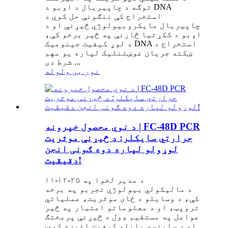
توګه د چاپیریال د اوبو د DNA
استخراج کې ننګونې حل کوي د
چاپیریال مایکروبیولوژي څیړنې او د
اوبو د ککړتیا څارنې په څیر برخو کې،
د لوړ کیفیت جینومیک DNA استخراج د
ښکته جریان غوښتنلیک لپاره یو مهم
شرط دی ...
نور یی ولوله
د نوي محصول خپرونه | FC-48D PCR
حرارتي سایکلر: د څیړنې موثریت
لوړولو لپاره دوه ګونی انجن
دقیقیت!
د مدیر لخوا په ۲۵-۱۲-۱۱
د مالیکولي بیولوژي تجربو په برخه
کې، د وسایلو د ځای موثریت، عملیاتي
تروپټ، او د معلوماتو اعتبار په څیر
عوامل په مستقیم ډول د څیړنې پرمختګ
او د ساینسي پایلو کیفیت اغیزه کوي.