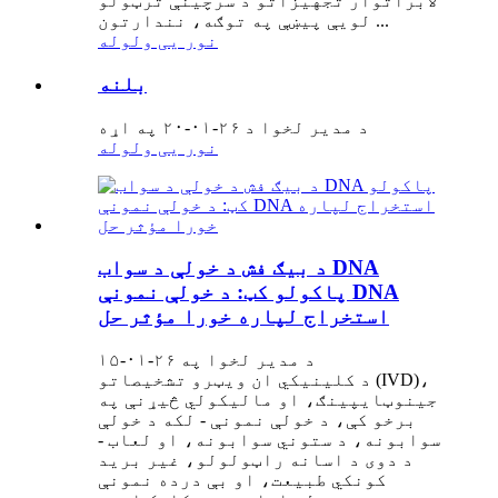
لابراتوار تجهیزاتو د سرچینې ترټولو
لویې پیښې په توګه، نندارتون ...
نور یی ولوله
بلنه
د مدیر لخوا د ۲۶-۰۱-۲۰ په اړه
نور یی ولوله
د بیګ فش د خولې د سواب DNA
پاکولو کټ: د خولې نمونې DNA
استخراج لپاره خورا مؤثر حل
د مدیر لخوا په ۲۶-۰۱-۱۵
د کلینیکي ان ویټرو تشخیصاتو (IVD)،
جینوټایپینګ، او مالیکولي څیړنې په
برخو کې، د خولې نمونې - لکه د خولې
سوابونه، د ستوني سوابونه، او لعاب -
د دوی د اسانه راټولولو، غیر برید
کونکي طبیعت، او بې درده نمونې