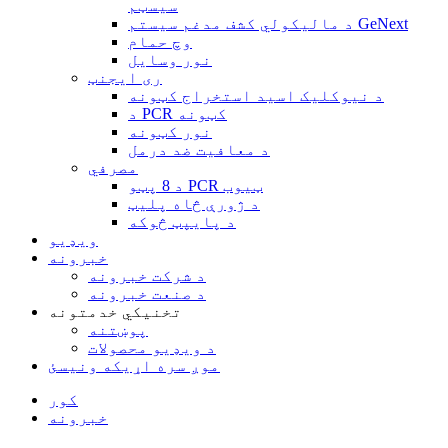
سیسټم
د مالیکولي کشف مدغم سیستم GeNext
وچ حمام
نور وسایل
ری ایجنټ
د نیوکلیک اسید استخراج کټونه
د PCR کټونه
نور کټونه
د معافیت ضد درمل
مصرفي
د 8 پټو PCR ټیوب
د ژورې څاه پلیټ
د پایپټ څوکه
ویډیو
خبرونه
د شرکت خبرونه
د صنعت خبرونه
تخنیکي خدمتونه
پوښتنه
د ویډیو محصولات
موږ سره اړیکه ونیسئ
کور
خبرونه