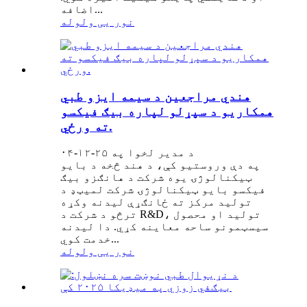
اضافه...
نور یی ولوله
هندي مراجعین د سیمه ایزو طبي
همکاریو د سپړلو لپاره بیګ فیکسو
ته ورځي.
د مدیر لخوا په ۲۵-۱۲-۰۴
په دې وروستیو کې، د هند څخه د بایو
ټیکنالوژۍ یوه شرکت د هانګزو بیګ
فیکسو بایو ټیکنالوژۍ شرکت لمیټډ د
تولید مرکز ته ځانګړې لیدنه وکړه
ترڅو د شرکت د R&D، تولید او محصول
سیسټمونو ساحه معاینه کړي. دا لیدنه
خدمت کوي...
نور یی ولوله