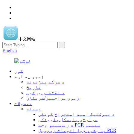
中文网站
English
کور
زموږ په اړه
د شرکت پیژندنه
تاریخ
د افتخار وړتوب
زموږ مراجعین/شریکان
محصولات
وسیله
د نیوکلیک اسید استخراج کونکی
حرارتي بایسکل چلوونکی
د ریښتیني وخت PCR سیسټم
په بشپړ ډول اتومات ډیجیټل PCR