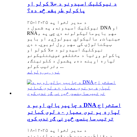
د نیوکلیک اسیدونو د جلا کولو او
پاکولو طریقه څه ده؟
د مدیر لخوا په ۲۵-۱۲-۲۵
نیوکلیک اسیدونه، په شمول د DNA او
RNA، مهم بایومالیکولونه دي چې په
جینیات، مالیکولي بیولوژي، او بایو
ټیکنالوژۍ کې مهم رول لوبوي. د دې
نیوکلیک اسیدونو د جلا کولو او
پاکولو وړتیا د مختلفو غوښتنلیکونو
لپاره اړینه ده، پشمول د کلونینګ،
ترتیب کولو، ...
نور یی ولوله
د چاپیریالي اوبو د DNA استخراج
لپاره یو نوی معیار - د لوی کبانو
ترتیب ساینسي څیړنې ګړندۍ کوي
د مدیر لخوا په ۲۵-۱۲-۱۸
د مقناطیسي مڼو طریقه په اغیزمنه