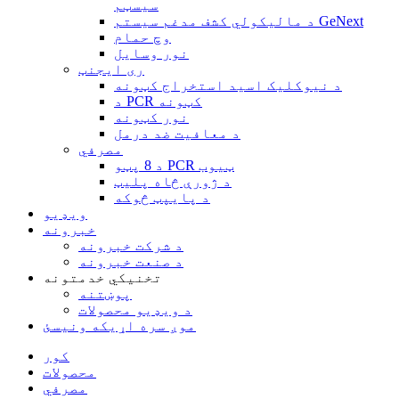
سیسټم
د مالیکولي کشف مدغم سیستم GeNext
وچ حمام
نور وسایل
ری ایجنټ
د نیوکلیک اسید استخراج کټونه
د PCR کټونه
نور کټونه
د معافیت ضد درمل
مصرفي
د 8 پټو PCR ټیوب
د ژورې څاه پلیټ
د پایپټ څوکه
ویډیو
خبرونه
د شرکت خبرونه
د صنعت خبرونه
تخنیکي خدمتونه
پوښتنه
د ویډیو محصولات
موږ سره اړیکه ونیسئ
کور
محصولات
مصرفي