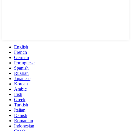
English
French
German
Portuguese
Spanish
Russian
Japanese
Korean
Arabic
Irish
Greek
Turkish
Italian
Danish
Romanian
Indonesian