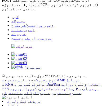
POCT او د منځنۍ کچې څخه تر لوړې کچې جین کشف
ټیکنالوژۍ (ډیجیټل PCR، نانوپور ترتیب، او نور)
باندې تمرکز کوي.
کور
محصولات
زموږ مراجعین/شریکان
زموږ په اړه
خبرونه
موږ سره اړیکه ونیسئ
© د چاپ حق - ۲۰۱۰-۲۰۲۵: ټول حقونه خوندي دي.
د AMP موبایل
ګرم محصولات
-
د سایټ نقشه
-
د Dna/Rna استخراج کټ
,
د ډي این
د RNA پاکولو کټونه
,
کورونا ویروس ۲۲۹e پی سي آر
,
د
اې اتومات استخراج
,
,
هستوي استخراج
,
د نیوکلیک اسید استخراج
برېښنالیک ولېږئ
استول