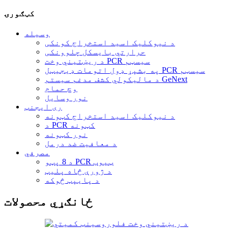
کټګورۍ
وسیله
د نیوکلیک اسید استخراج کونکی
حرارتي بایسکل چلوونکی
د ریښتیني وخت PCR سیسټم
په بشپړ ډول اتومات ډیجیټل PCR سیسټم
د مالیکولي کشف مدغم سیستم GeNext
وچ حمام
نور وسایل
ری ایجنټ
د نیوکلیک اسید استخراج کټونه
د PCR کټونه
نور کټونه
د معافیت ضد درمل
مصرفي
د 8 پټو PCR ټیوب
د ژورې څاه پلیټ
د پایپټ څوکه
ځانګړي محصولات