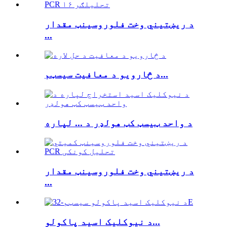
د ریښتیني وخت فلوروسینټ مقدار
...
د څارویو د معافیت سیسټم...
د واحد ټیسټ کټ هولډر د ... لپاره
د ریښتیني وخت فلوروسینټ مقدار
...
د نیوکلیک اسید پاکولو...