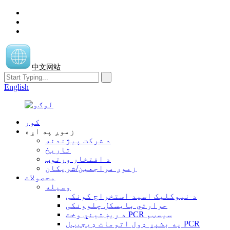
中文网站
English
کور
زموږ په اړه
د شرکت پیژندنه
تاریخ
د افتخار وړتوب
زموږ مراجعین/شریکان
محصولات
وسیله
د نیوکلیک اسید استخراج کونکی
حرارتي بایسکل چلوونکی
د ریښتیني وخت PCR سیسټم
په بشپړ ډول اتومات ډیجیټل PCR