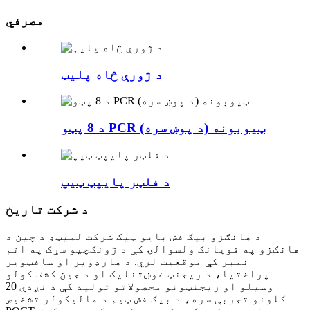
مصرفي
د ژورې څاه پلیټ
د 8 پټو PCR ټیوبونه (د پوښ سره)
د فلټر پایپټ ټیپ
د شرکت تاریخ
د هانګزو بیګ فش بایو ټیک شرکت لمیټډ د چین د
هانګزو په فویانګ ولسوالۍ کې د ژونګچیو سړک په اتم
نمبر کې موقعیت لري. د هارډویر او سافټویر
پراختیا، د ریجنټ غوښتنلیک او د جین کشف کولو
وسیلو او ریجنټونو محصولاتو تولید کې د نږدې 20
کلونو تجربې سره، د بیګ فش ټیم د مالیکولر تشخیص