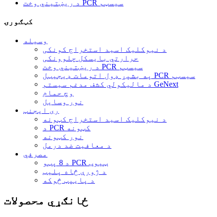
د ریښتیني وخت PCR سیسټم
کټګورۍ
وسیله
د نیوکلیک اسید استخراج کونکی
حرارتي بایسکل چلوونکی
د ریښتیني وخت PCR سیسټم
په بشپړ ډول اتومات ډیجیټل PCR سیسټم
د مالیکولي کشف مدغم سیستم GeNext
وچ حمام
نور وسایل
ری ایجنټ
د نیوکلیک اسید استخراج کټونه
د PCR کټونه
نور کټونه
د معافیت ضد درمل
مصرفي
د 8 پټو PCR ټیوب
د ژورې څاه پلیټ
د پایپټ څوکه
ځانګړي محصولات