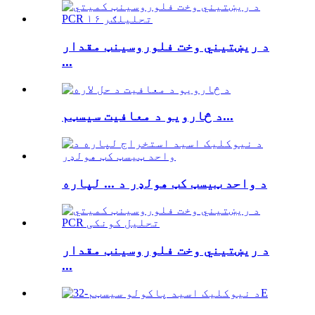
د ریښتیني وخت فلوروسینټ مقدار
...
د څارویو د معافیت سیسټم...
د واحد ټیسټ کټ هولډر د ... لپاره
د ریښتیني وخت فلوروسینټ مقدار
...