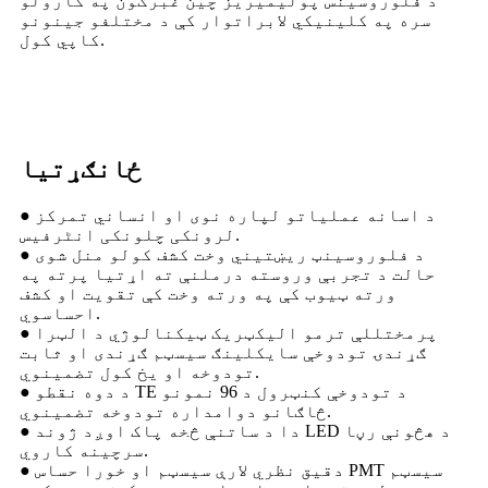
د فلوروسینس پولیمیریز چین غبرګون په کارولو
سره په کلینیکي لابراتوار کې د مختلفو جینونو
کاپي کول.
ځانګړتیا
● د اسانه عملیاتو لپاره نوی او انساني تمرکز
لرونکی چلونکی انٹرفیس.
● د فلوروسینټ ریښتیني وخت کشف کولو منل شوی
حالت د تجربې وروسته درملنې ته اړتیا پرته په
ورته ټیوب کې په ورته وخت کې تقویت او کشف
احساسوي.
● پرمختللې ترمو الیکټریک ټیکنالوژي د الټرا
ګړندۍ تودوخې سایکلینګ سیسټم ګړندی او ثابت
تودوخه او یخ کول تضمینوي.
● د دوه نقطو TE د تودوخې کنټرول د 96 نمونو
څاګانو دوامداره تودوخه تضمینوي.
● دا د ساتنې څخه پاک اوږد ژوند LED د هڅونې رڼا
سرچینه کاروي.
● دقیق نظري لارې سیسټم او خورا حساس PMT سیسټم