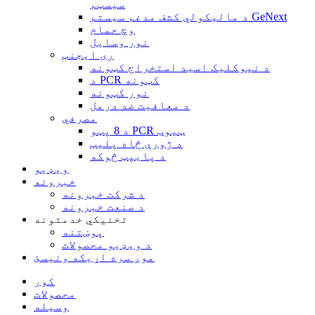
سیسټم
د مالیکولي کشف مدغم سیستم GeNext
وچ حمام
نور وسایل
ری ایجنټ
د نیوکلیک اسید استخراج کټونه
د PCR کټونه
نور کټونه
د معافیت ضد درمل
مصرفي
د 8 پټو PCR ټیوب
د ژورې څاه پلیټ
د پایپټ څوکه
ویډیو
خبرونه
د شرکت خبرونه
د صنعت خبرونه
تخنیکي خدمتونه
پوښتنه
د ویډیو محصولات
موږ سره اړیکه ونیسئ
کور
محصولات
وسیله