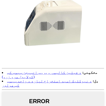
مخکینی:
د فیلین کالیسی ویروس انټيجن ټیسټ کټ
(کولایډل سرو زرو)
بل:
د نیوکلیک اسید استخراج لپاره د واحد ټیسټ
کټ هولډر