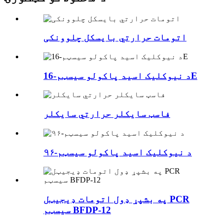
اتومات حرارتي بایسکل چلوونکی
د نیوکلیک اسید پاکولو سیسټم-16E
فاسټ سایکلر حرارتي سایکلر
د نیوکلیک اسید پاکولو سیسټم-۹۶
په بشپړ ډول اتومات ډیجیټل PCR
سیسټم BFDP-12