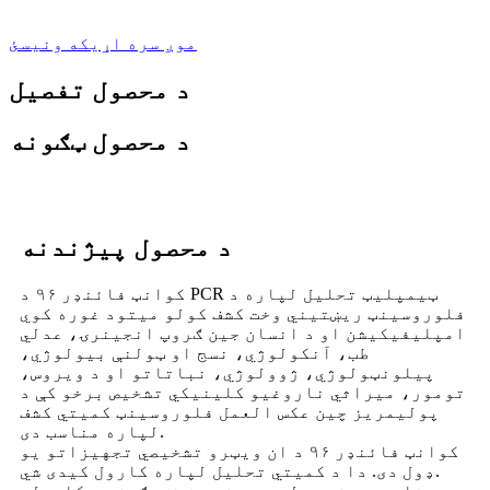
موږ سره اړیکه ونیسئ
د محصول تفصیل
د محصول ټګونه
د محصول پیژندنه
کوانټ فائنډر ۹۶ د PCR ټیمپلیټ تحلیل لپاره د
فلوروسینټ ریښتیني وخت کشف کولو میتود غوره کوي
امپلیفیکیشن او د انسان جین ګروپ انجینرۍ، عدلي
طب، آنکولوژي، نسج او ټولنې بیولوژي،
پیلونټولوژي، ژوولوژي، نباتاتو او د ویروس،
تومور، میراثي ناروغیو کلینیکي تشخیص برخو کې د
پولیمریز چین عکس العمل فلوروسینټ کمیتي کشف
لپاره مناسب دی.
کوانټ فائنډر ۹۶ د ان ویټرو تشخیصي تجهیزاتو یو
ډول دی. دا د کمیتي تحلیل لپاره کارول کیدی شي.