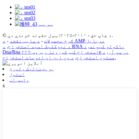
© د چاپ حق - ۲۰۱۰-۲۰۲۵: ټول حقونه خوندي دي.
د AMP موبایل
ګرم محصولات
-
د سایټ نقشه
-
د RNA پاکولو کټونه
,
د
د نیوکلیک اسید استخراج
,
کورونا ویروس ۲۲۹e پی سي آر
,
د
Dna/Rna استخراج کټ
,
,
هستوي استخراج
,
د ډي این اې اتومات استخراج
برېښنالیک ولېږئ
استول
واټس اپ
x