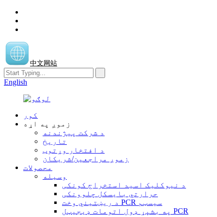
中文网站
English
کور
زموږ په اړه
د شرکت پیژندنه
تاریخ
د افتخار وړتوب
زموږ مراجعین/شریکان
محصولات
وسیله
د نیوکلیک اسید استخراج کونکی
حرارتي بایسکل چلوونکی
د ریښتیني وخت PCR سیسټم
په بشپړ ډول اتومات ډیجیټل PCR