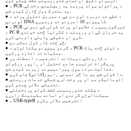
ترټولو دقیق او حساس فلوروسینټ کشف چمتو کوي.
● د PCR د پراخولو ټوله پروسه په ریښتیني وخت کې
په متحرک ډول څارل کیدی شي.
● د خطي حد دومره لوی دی چې د سیریل تحلیل پرته د
لومړني DNA کاپيونو 10 امرونو ته ورسیږي.
● د PCR غبرګون ټیوب د خلاصولو پرته کولی شي نمونې
د PC R په جریان کې او وروسته د ککړتیا څخه خوندي
کړي او دقیقې پایلې ډاډمنې کړي.
● څو ځله کار کول ممکن دي.
● د ګرمو پوښونو ټکنالوژۍ د PCR د تیلو څخه پاک
عملیات ته اجازه ورکوي.
● د کارونکي دوستانه انٹرفیس د انعطاف وړ
پروګرام ترتیب، جامع تحلیل او راپور ورکولو
فعالیت سره، ټول پیرامیټونه زیرمه کیدی شي.
● دا کولی شي یو یا څو نمونې راپور(ګانې) چاپ کړي.
● اتوماتیک، سم او پر وخت لرې شبکې خدمات وروستي
تخنیکي ملاتړ چمتو کوي.
● د ښکته فلوروسینټ کشف کولو پرمختللې
ټیکنالوژي ګړندي او اسانه سکینینګ راوړي.
● د USB-typeB انٹرفیس ملاتړ وکړئ