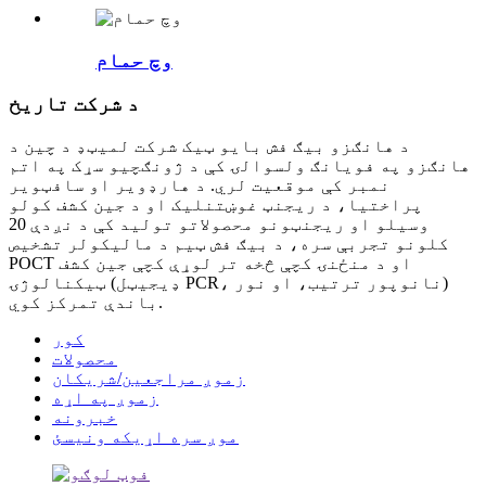
وچ حمام
د شرکت تاریخ
د هانګزو بیګ فش بایو ټیک شرکت لمیټډ د چین د
هانګزو په فویانګ ولسوالۍ کې د ژونګچیو سړک په اتم
نمبر کې موقعیت لري. د هارډویر او سافټویر
پراختیا، د ریجنټ غوښتنلیک او د جین کشف کولو
وسیلو او ریجنټونو محصولاتو تولید کې د نږدې 20
کلونو تجربې سره، د بیګ فش ټیم د مالیکولر تشخیص
POCT او د منځنۍ کچې څخه تر لوړې کچې جین کشف
ټیکنالوژۍ (ډیجیټل PCR، نانوپور ترتیب، او نور)
باندې تمرکز کوي.
کور
محصولات
زموږ مراجعین/شریکان
زموږ په اړه
خبرونه
موږ سره اړیکه ونیسئ