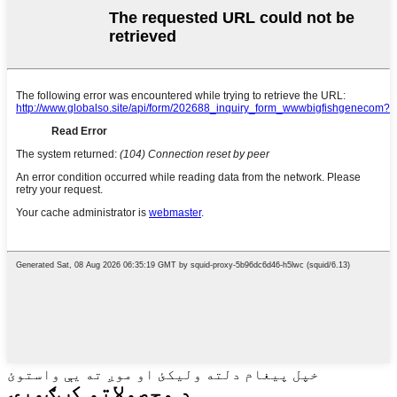
خپل پیغام دلته ولیکئ او موږ ته یې واستوئ
د محصولاتو کټګورۍ