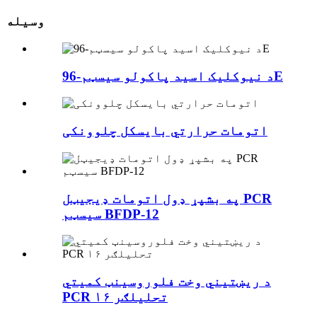
وسیله
د نیوکلیک اسید پاکولو سیسټم-96E
اتومات حرارتي بایسکل چلوونکی
په بشپړ ډول اتومات ډیجیټل PCR
سیسټم BFDP-12
د ریښتیني وخت فلوروسینټ کمیتي
PCR تحلیلګر ۱۶