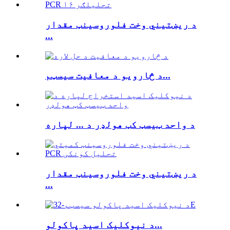
د ریښتیني وخت فلوروسینټ مقدار
...
د څارویو د معافیت سیسټم...
د واحد ټیسټ کټ هولډر د ... لپاره
د ریښتیني وخت فلوروسینټ مقدار
...
د نیوکلیک اسید پاکولو...