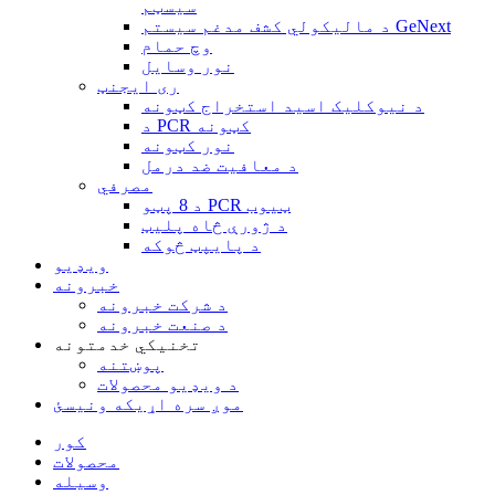
سیسټم
د مالیکولي کشف مدغم سیستم GeNext
وچ حمام
نور وسایل
ری ایجنټ
د نیوکلیک اسید استخراج کټونه
د PCR کټونه
نور کټونه
د معافیت ضد درمل
مصرفي
د 8 پټو PCR ټیوب
د ژورې څاه پلیټ
د پایپټ څوکه
ویډیو
خبرونه
د شرکت خبرونه
د صنعت خبرونه
تخنیکي خدمتونه
پوښتنه
د ویډیو محصولات
موږ سره اړیکه ونیسئ
کور
محصولات
وسیله