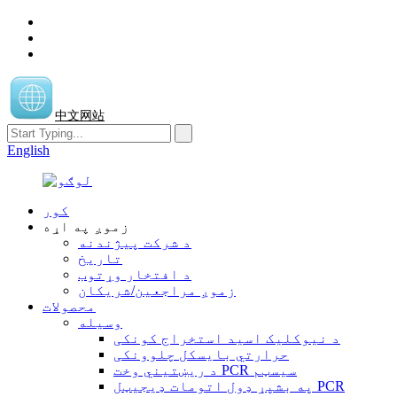
中文网站
English
کور
زموږ په اړه
د شرکت پیژندنه
تاریخ
د افتخار وړتوب
زموږ مراجعین/شریکان
محصولات
وسیله
د نیوکلیک اسید استخراج کونکی
حرارتي بایسکل چلوونکی
د ریښتیني وخت PCR سیسټم
په بشپړ ډول اتومات ډیجیټل PCR