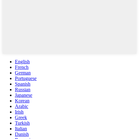
English
French
German
Portuguese
Spanish
Russian
Japanese
Korean
Arabic
Irish
Greek
Turkish
Italian
Danish