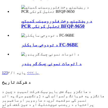
د ریښتیني وخت فلوروسینټ کمیتي
PCR تحلیل کونکی BFQP-9650
د تودوخې سایکلر FC-96BE
د اتومات نمونې چټک ګرینډر
بل >
>>
پاڼه ۱ / ۳
3
2
1
د شرکت تاریخ
د هانګزو بیګ فش بایو ټیک شرکت لمیټډ د چین د
هانګزو په فویانګ ولسوالۍ کې د ژونګچیو سړک په اتم
نمبر کې موقعیت لري. د هارډویر او سافټویر
پراختیا، د ریجنټ غوښتنلیک او د جین کشف کولو