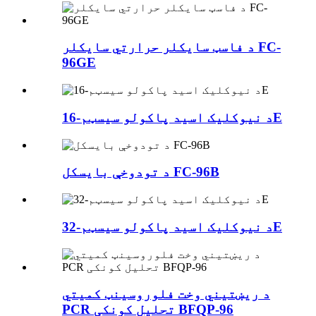
د فاسټ سایکلر حرارتي سایکلر FC-
96GE
د نیوکلیک اسید پاکولو سیسټم-16E
د تودوخې بایسکل FC-96B
د نیوکلیک اسید پاکولو سیسټم-32E
د ریښتیني وخت فلوروسینټ کمیتي
PCR تحلیل کونکی BFQP-96