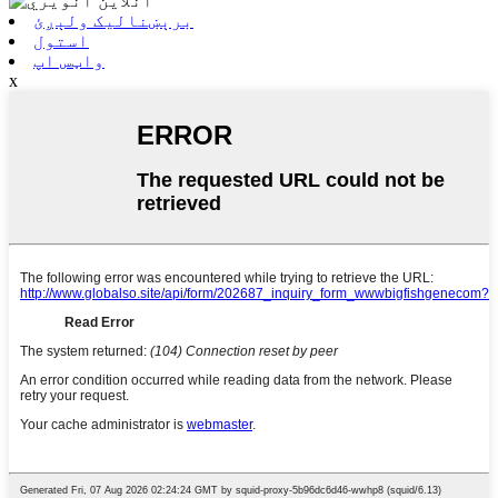
برېښنالیک ولېږئ
استول
واټس اپ
x