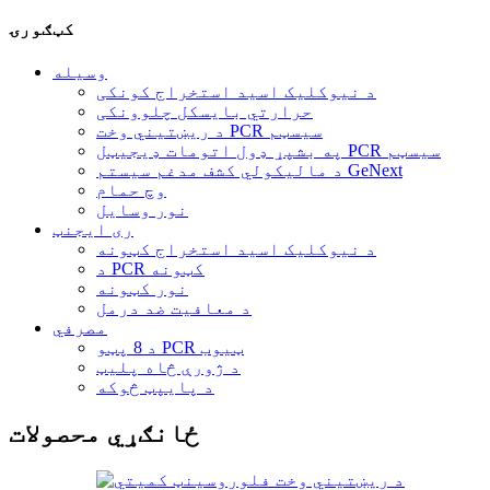
کټګورۍ
وسیله
د نیوکلیک اسید استخراج کونکی
حرارتي بایسکل چلوونکی
د ریښتیني وخت PCR سیسټم
په بشپړ ډول اتومات ډیجیټل PCR سیسټم
د مالیکولي کشف مدغم سیستم GeNext
وچ حمام
نور وسایل
ری ایجنټ
د نیوکلیک اسید استخراج کټونه
د PCR کټونه
نور کټونه
د معافیت ضد درمل
مصرفي
د 8 پټو PCR ټیوب
د ژورې څاه پلیټ
د پایپټ څوکه
ځانګړي محصولات