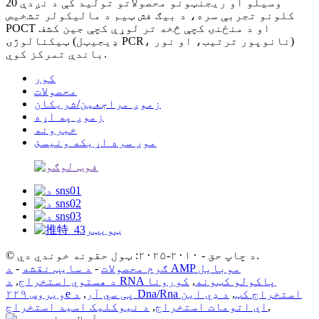
وسیلو او ریجنټونو محصولاتو تولید کې د نږدې 20
کلونو تجربې سره، د بیګ فش ټیم د مالیکولر تشخیص
POCT او د منځنۍ کچې څخه تر لوړې کچې جین کشف
ټیکنالوژۍ (ډیجیټل PCR، نانوپور ترتیب، او نور)
باندې تمرکز کوي.
کور
محصولات
زموږ مراجعین/شریکان
زموږ په اړه
خبرونه
موږ سره اړیکه ونیسئ
© د چاپ حق - ۲۰۱۰-۲۰۲۵: ټول حقونه خوندي دي.
د AMP موبایل
ګرم محصولات
-
د سایټ نقشه
-
د RNA پاکولو کټونه
,
کورونا
د هستوي استخراج
,
د Dna/Rna استخراج کټ
,
د ډي این
ویروس ۲۲۹e پی سي آر
,
,
اې اتومات استخراج
,
د نیوکلیک اسید استخراج