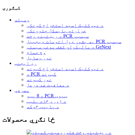
کټګورۍ
وسیله
د نیوکلیک اسید استخراج کونکی
حرارتي بایسکل چلوونکی
د ریښتیني وخت PCR سیسټم
په بشپړ ډول اتومات ډیجیټل PCR سیسټم
د مالیکولي کشف مدغم سیستم GeNext
وچ حمام
نور وسایل
ری ایجنټ
د نیوکلیک اسید استخراج کټونه
د PCR کټونه
نور کټونه
د معافیت ضد درمل
مصرفي
د 8 پټو PCR ټیوب
د ژورې څاه پلیټ
د پایپټ څوکه
ځانګړي محصولات