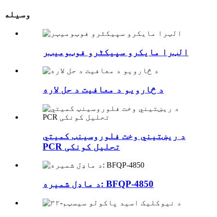
وسیله
الټرا مایکرو سپیکٹرو فوټومیټر
د څارویو د معافیت د حل لاره
د ریښتیني وخت فلوروسینټ کمیتي
PCR تحلیل کونکی
د ماډل شمیره: BFQP-4850