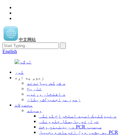
中文网站
English
کور
زموږ په اړه
د شرکت پیژندنه
تاریخ
د افتخار وړتوب
زموږ مراجعین/شریکان
محصولات
وسیله
د نیوکلیک اسید استخراج کونکی
حرارتي بایسکل چلوونکی
د ریښتیني وخت PCR سیسټم
په بشپړ ډول اتومات ډیجیټل PCR