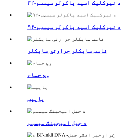
د نیوکلیک اسید پاکولو سیسټم-۳۲
د نیوکلیک اسید پاکولو سیسټم-۹۶
فاسټ سایکلر حرارتي سایکلر
وچ حمام
پایپټ
د جیل امیجینګ سیسټم