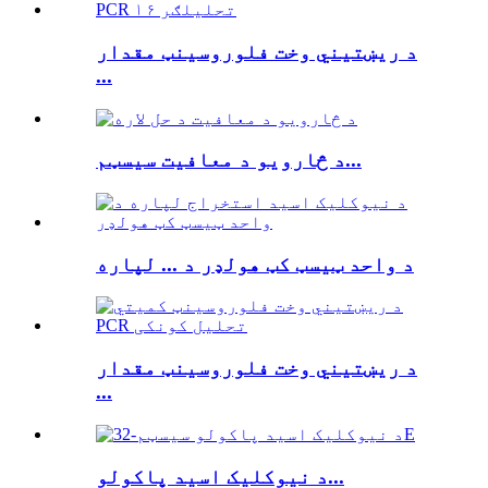
د ریښتیني وخت فلوروسینټ مقدار
...
د څارویو د معافیت سیسټم...
د واحد ټیسټ کټ هولډر د ... لپاره
د ریښتیني وخت فلوروسینټ مقدار
...
د نیوکلیک اسید پاکولو...