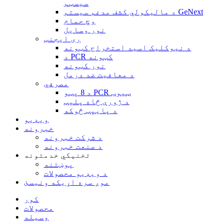
سیسټم
د مالیکولي کشف مدغم سیستم GeNext
وچ حمام
نور وسایل
ری ایجنټ
د نیوکلیک اسید استخراج کټونه
د PCR کټونه
نور کټونه
د معافیت ضد درمل
مصرفي
د 8 پټو PCR ټیوب
د ژورې څاه پلیټ
د پایپټ څوکه
ویډیو
خبرونه
د شرکت خبرونه
د صنعت خبرونه
تخنیکي خدمتونه
پوښتنه
د ویډیو محصولات
موږ سره اړیکه ونیسئ
کور
محصولات
وسیله