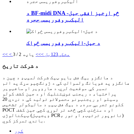
د BF-midi DNA څو اړخیز افقی جیل-
الیکټروفوریسس حجره
د جیل-الیکټروفوریسس ځواک
< مخکې
3
2
1
بل >
>>
پاڼه 2 / 3
<<
د شرکت تاریخ
د هانګزو بیګ فش بایو ټیک شرکت لمیټډ د چین د
هانګزو په فویانګ ولسوالۍ کې د ژونګچیو سړک په اتم
نمبر کې موقعیت لري. د هارډویر او سافټویر
پراختیا، د ریجنټ غوښتنلیک او د جین کشف کولو
وسیلو او ریجنټونو محصولاتو تولید کې د نږدې 20
کلونو تجربې سره، د بیګ فش ټیم د مالیکولر تشخیص
POCT او د منځنۍ کچې څخه تر لوړې کچې جین کشف
ټیکنالوژۍ (ډیجیټل PCR، نانوپور ترتیب، او نور)
باندې تمرکز کوي.
کور