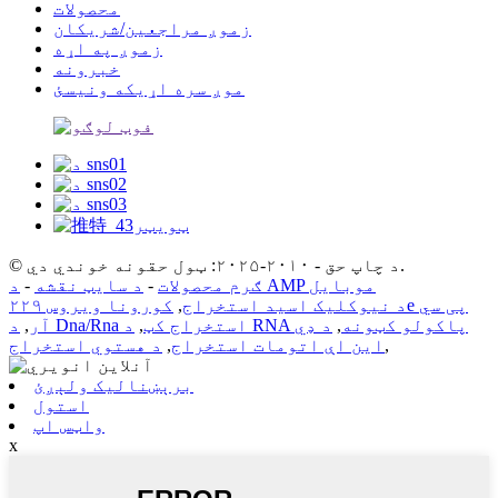
محصولات
زموږ مراجعین/شریکان
زموږ په اړه
خبرونه
موږ سره اړیکه ونیسئ
© د چاپ حق - ۲۰۱۰-۲۰۲۵: ټول حقونه خوندي دي.
د AMP موبایل
ګرم محصولات
-
د سایټ نقشه
-
د نیوکلیک اسید استخراج
,
کورونا ویروس ۲۲۹e پی سي
د RNA پاکولو کټونه
,
د ډي
د Dna/Rna استخراج کټ
,
آر
,
,
این اې اتومات استخراج
,
د هستوي استخراج
برېښنالیک ولېږئ
استول
واټس اپ
x